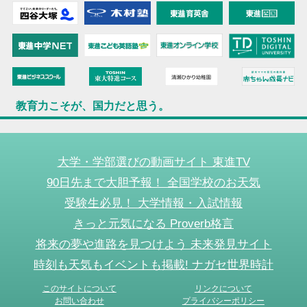
教育力こそが、国力だと思う。
大学・学部選びの動画サイト 東進TV
90日先まで大胆予報！ 全国学校のお天気
受験生必見！ 大学情報・入試情報
きっと元気になる Proverb格言
将来の夢や進路を見つけよう 未来発見サイト
時刻も天気もイベントも掲載! ナガセ世界時計
このサイトについて
リンクについて
お問い合わせ
プライバシーポリシー