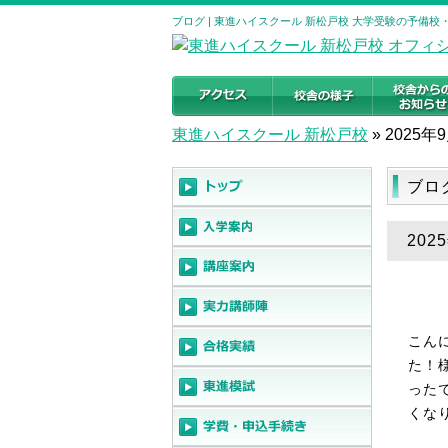
ブログ | 東進ハイスクール 新松戸校 大学受験の予備校
東進ハイスクール 新松戸校
»
2025年
ブロ
202
こん
た！
った
くな