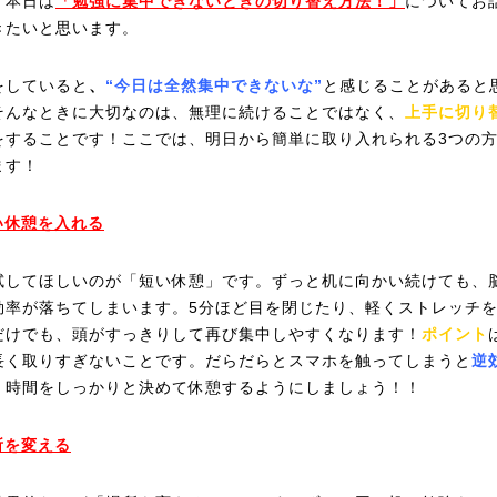
、本日は
「勉強に集中できないときの切り替え方法！」
についてお
きたいと思います。
をしていると
、
“今日は全然集中できないな”
と感じることがあると
そんなときに大切なのは、
無理に続けること
ではなく、
上手に切り
をすることです！ここでは、明日から簡単に取り入れられる3つの
ます！
短い休憩を入れる
試してほしいのが「短い休憩」です。ずっと机に向かい続けても、
効率が落ちてしまいます。5分ほど目を閉じたり、軽くストレッチ
だけでも、頭がすっきりして再び集中しやすくなります！
ポイント
長く取りすぎないことです。だらだらとスマホを触ってしまうと
逆
、時間をしっかりと決めて休憩するようにしましょう！！
所を変える