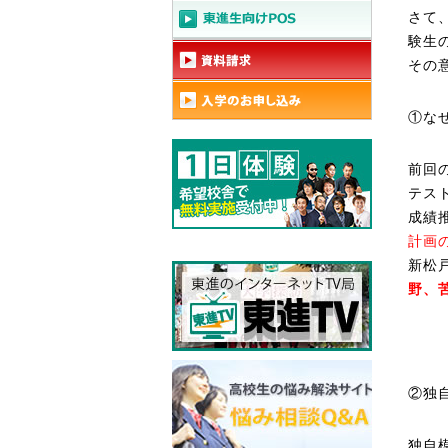
さて
験生
その
①な
前回
テス
成績
計画
新松
野、
②独
独自