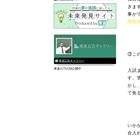
きま
事が
問別
③こ
東進広告ギャラリー
東進のTVCM公開中
入試
す。
かし
て焦
いか
合入