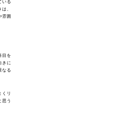
ている
きは、
や雰囲
科目を
向きに
重なる
まくリ
と思う