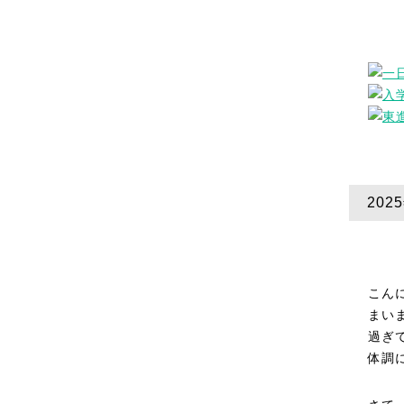
20
こん
まい
過ぎ
体調