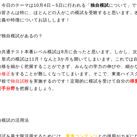
、今日のテーマは10月4日～5日に行われる「
独自模試
について」で
の皆さんは特に、ほとんどの人がこの模試を受験すると思います。
意義や特徴についてお話しします！
ぜ独自模試があるの？
の共通テスト本番レベル模試は8月に合ったと思います。しかし、
ト形式の模試は11月！なんと3か月も開いてしまいます。これでは
推移を細かく把握することができず、みんなの学力の伸びや、細か
の修正
をすることが難しくなってしまいます。そこで、東進ハイス
戸校で
独自試験
を実施するのです！定期的に模試を受けて自分の
得
苦手分野
を把握しましょう。
自模試の活用法
模試を最大限活用するためには、
東進コンテンツ
との併用がカギに