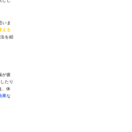
話しし
思いま
替える
方法を紹
脳が疲
をしたり
は、休
効果
な