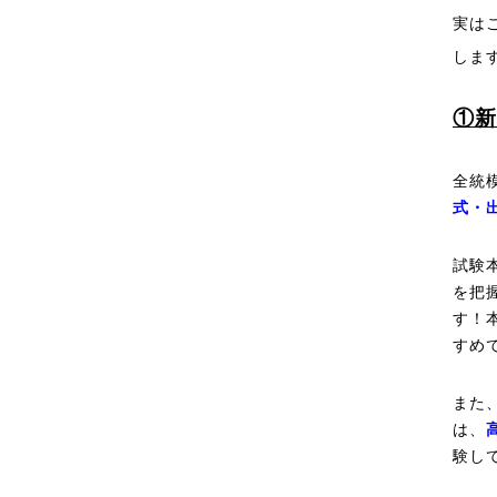
実は
しま
①新
全統
式・
試験
を把
す！
すめ
また
は、
験し