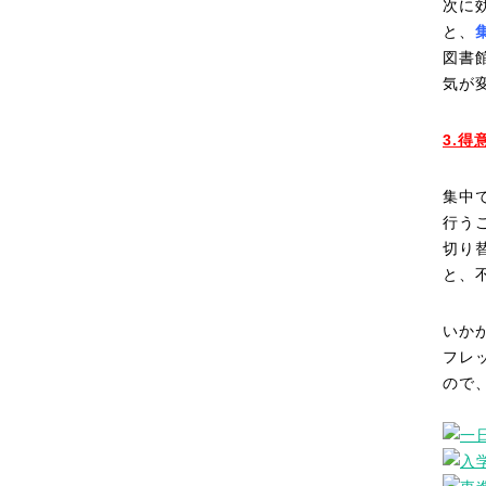
次に
と、
図書
気が
3.
集中
行う
切り
と、
いか
フレ
ので