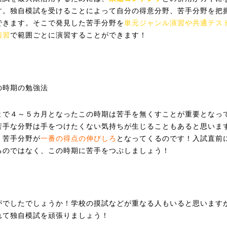
す。独自模試を受けることによって自分の得意分野、苦手分野を把
できます。そこで発見した苦手分野を
単元ジャンル演習や共通テス
演習
で範囲ごとに演習することができます！
の時期の勉強法
まで４～５カ月となったこの時期は苦手を無くすことが重要となっ
苦手な分野は手をつけたくない気持ちが生じることもあると思いま
、苦手分野が
一番の得点の伸びしろ
となってくるのです！入試直前
るのではなく、この時期に苦手をつぶしましょう！
がでしたでしょうか！学校の摸試などが重なる人もいると思います
れて独自模試を頑張りましょう！