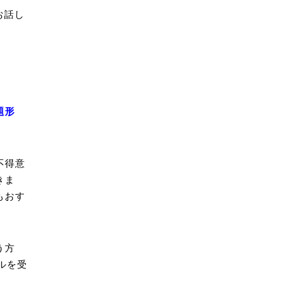
お話し
題形
。
不得意
きま
もおす
う方
ルを受