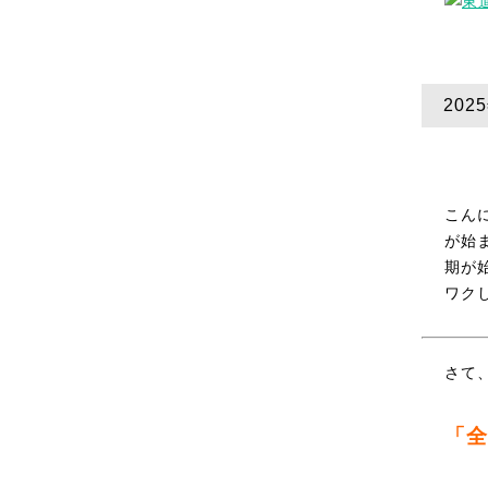
20
こん
が始
期が
ワク
さて
「全