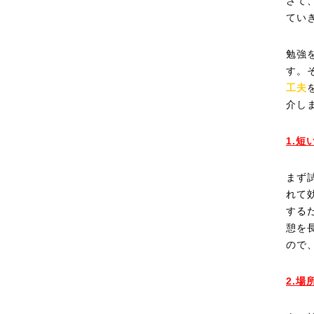
さて
てい
勉強
す。
工夫
介し
1.
まず
れて
する
憩を
ので
2.場