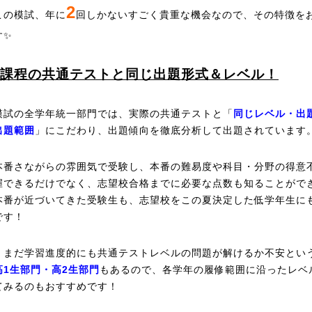
2
この模試、年に
回しかないすごく貴重な機会なので、その特徴を
す✨
課程の共通テストと同じ出題形式＆レベル！
模試の全学年統一部門では、実際の共通テストと「
同じレベル・出
出題範囲
」にこだわり、出題傾向を徹底分析して出題されています
本番さながらの雰囲気で受験し、本番の難易度や科目・分野の得意
握できるだけでなく、志望校合格までに必要な点数も知ることがで
本番が近づいてきた受験生も、志望校をこの夏決定した低学年生に
です！
、まだ学習進度的にも共通テストレベルの問題が解けるか不安とい
高1生部門・高2生部門
もあるので、各学年の履修範囲に沿ったレベ
てみるのもおすすめです！