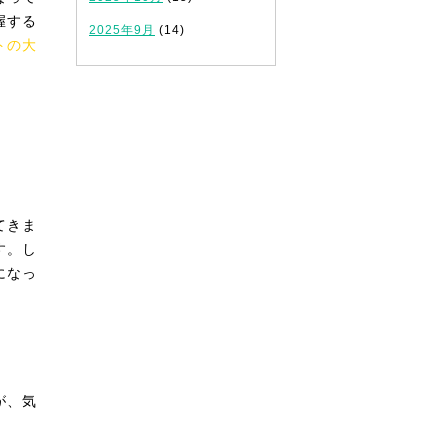
握する
2025年9月
(14)
トの大
てきま
す。し
になっ
が、気