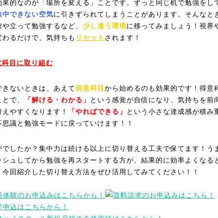
効果的なのが「場所を変える」ことです。ずっと同じ机で勉強をし
集中できない空気
に引きずられてしまうことがあります。そんなと
館や立って勉強するなど、
少し違う環境
に移ってみましょう！視界
変わるだけで、気持ちも
リセット
されます！
得意科目に取り組む
できないときは、あえて
得意科目
から始めるのも効果的です！得意
ことで、
「解ける・わかる」
という感覚が自信になり、気持ちを前
替えやすくなります！
「やればできる」
という小さな達成感が積み
不思議と勉強モードに戻っていけます！！
がでしたか？集中力は続ける以上に切り替える工夫で保てます！う
ッシュしてから勉強を再スタートする方が、結果的に効率よくなる
、今回紹介した切り替え方法をぜひ活用してみてください！！