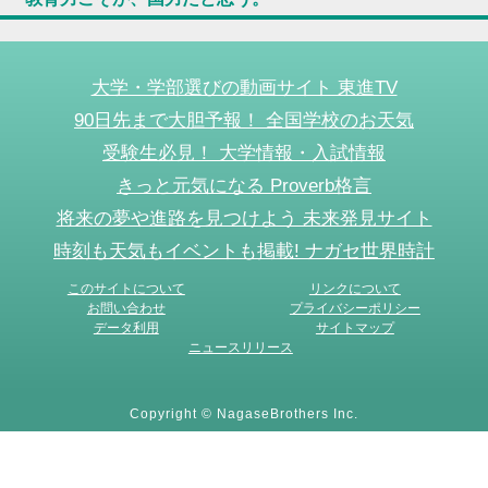
大学・学部選びの動画サイト 東進TV
90日先まで大胆予報！ 全国学校のお天気
受験生必見！ 大学情報・入試情報
きっと元気になる Proverb格言
将来の夢や進路を見つけよう 未来発見サイト
時刻も天気もイベントも掲載! ナガセ世界時計
このサイトについて
リンクについて
お問い合わせ
プライバシーポリシー
データ利用
サイトマップ
ニュースリリース
Copyright © NagaseBrothers Inc.