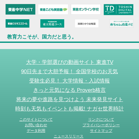
教育力こそが、国力だと思う。
大学・学部選びの動画サイト 東進TV
90日先まで大胆予報！ 全国学校のお天気
受験生必見！ 大学情報・入試情報
きっと元気になる Proverb格言
将来の夢や進路を見つけよう 未来発見サイト
時刻も天気もイベントも掲載! ナガセ世界時計
このサイトについて
リンクについて
お問い合わせ
プライバシーポリシー
データ利用
サイトマップ
ニュースリリース