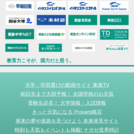
教育力こそが、国力だと思う。
大学・学部選びの動画サイト 東進TV
90日先まで大胆予報！ 全国学校のお天気
受験生必見！ 大学情報・入試情報
きっと元気になる Proverb格言
将来の夢や進路を見つけよう 未来発見サイト
時刻も天気もイベントも掲載! ナガセ世界時計