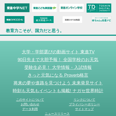
教育力こそが、国力だと思う。
大学・学部選びの動画サイト 東進TV
90日先まで大胆予報！ 全国学校のお天気
受験生必見！ 大学情報・入試情報
きっと元気になる Proverb格言
将来の夢や進路を見つけよう 未来発見サイト
時刻も天気もイベントも掲載! ナガセ世界時計
このサイトについて
リンクについて
お問い合わせ
プライバシーポリシー
データ利用
サイトマップ
ニュースリリース