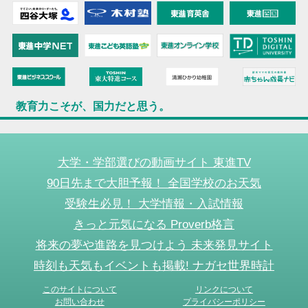
教育力こそが、国力だと思う。
大学・学部選びの動画サイト 東進TV
90日先まで大胆予報！ 全国学校のお天気
受験生必見！ 大学情報・入試情報
きっと元気になる Proverb格言
将来の夢や進路を見つけよう 未来発見サイト
時刻も天気もイベントも掲載! ナガセ世界時計
このサイトについて
リンクについて
お問い合わせ
プライバシーポリシー