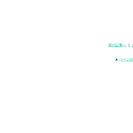
前の記事へ
|
ページ