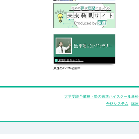
東進広告ギャラリー
東進のTVCM公開中
大学受験予備校・塾の東進ハイスクール新松
合格システム
|
講座