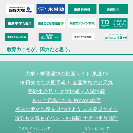
教育力こそが、国力だと思う。
大学・学部選びの動画サイト 東進TV
90日先まで大胆予報！ 全国学校のお天気
受験生必見！ 大学情報・入試情報
きっと元気になる Proverb格言
将来の夢や進路を見つけよう 未来発見サイト
時刻も天気もイベントも掲載! ナガセ世界時計
このサイトについて
リンクについて