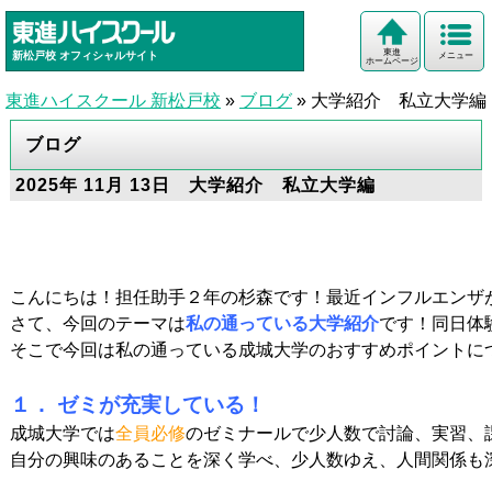
東進
新松戸校
オフィシャルサイト
メニュー
ホームページ
東進ハイスクール 新松戸校
»
ブログ
»
大学紹介 私立大学編
ブログ
2025年 11月 13日 大学紹介 私立大学編
こんにちは！担任助手２年の杉森です！最近インフルエンザ
さて、今回のテーマは
私の通っている大学紹介
です！同日体
そこで今回は私の通っている成城大学のおすすめポイントにつ
１． ゼミが充実している！
成城大学では
全員必修
のゼミナールで少人数で討論、実習、
自分の興味のあることを深く学べ、少人数ゆえ、人間関係も深