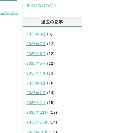
暑さに負けるな！！
の先頭へ戻る
過去の記事
2026年8月
(3)
2026年7月
(12)
2026年6月
(12)
2026年5月
(12)
2026年4月
(13)
2026年3月
(16)
2026年2月
(14)
2026年1月
(15)
2025年12月
(13)
2025年11月
(14)
2025年10月
(15)