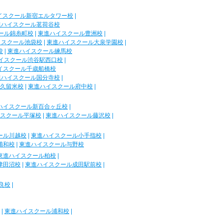
イスクール新宿エルタワー校
|
進ハイスクール茗荷谷校
ール錦糸町校
|
東進ハイスクール豊洲校
|
イスクール池袋校
|
東進ハイスクール大泉学園校
|
校
|
東進ハイスクール練馬校
イスクール渋谷駅西口校
|
イスクール千歳船橋校
進ハイスクール国分寺校
|
久留米校
|
東進ハイスクール府中校
|
ハイスクール新百合ヶ丘校
|
スクール平塚校
|
東進ハイスクール藤沢校
|
ール川越校
|
東進ハイスクール小手指校
|
浦和校
|
東進ハイスクール与野校
東進ハイスクール柏校
|
津田沼校
|
東進ハイスクール成田駅前校
|
良校
|
|
東進ハイスクール浦和校
|