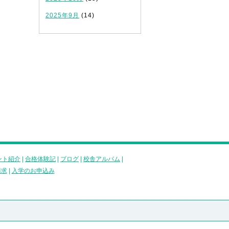
2025年9月
(14)
ント紹介
|
合格体験記
|
ブログ
|
校舎アルバム
|
請求
|
入学のお申込み