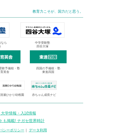
教育力こそが、国力だと思う。
抜なら
中学受験塾
塾
四谷大塚
受験予備校・塾
四国の予備校・塾
進育英舎
東進四国
清瀬ひかり幼稚園
赤ちゃん成長ナビ
 大学情報・入試情報
トも掲載! ナガセ世界時計
バシーポリシー
｜
データ利用