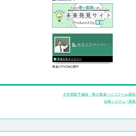
東進広告ギャラリー
東進のTVCM公開中
大学受験予備校・塾の東進ハイスクール新松
合格システム
|
講座