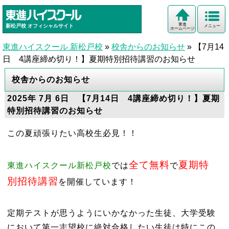
東進
新松戸校
オフィシャルサイト
メニュー
ホームページ
東進ハイスクール 新松戸校
»
校舎からのお知らせ
»
【7月14
日 4講座締め切り！】夏期特別招待講習のお知らせ
校舎からのお知らせ
2025年 7月 6日 【7月14日 4講座締め切り！】夏期
特別招待講習のお知らせ
この夏頑張りたい高校生必見！！
全て無料
夏期特
東進ハイスクール新松戸校
では
で
別招待講習
を開催しています！
定期テストが思うようにいかなかった生徒、大学受験
において第一志望校に絶対合格したい生徒は特にこの