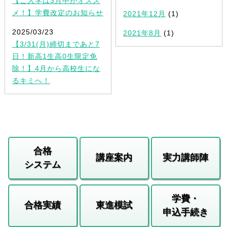
【ご入学は3月中がオスス
メ！】学費改定のお知らせ
2021年12月
(1)
2025/03/23
2021年8月
(1)
【3/31(月)締切まであと7
日！新高1生高0生限定免
除！】4月から高校生にな
るキミへ！
合格
講座案内
実力講師陣
システム
学費・
合格実績
東進模試
申込手続き