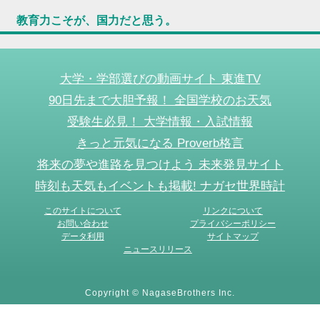
教育力こそが、国力だと思う。
大学・学部選びの動画サイト 東進TV
90日先まで大胆予報！ 全国学校のお天気
受験生必見！ 大学情報・入試情報
きっと元気になる Proverb格言
将来の夢や進路を見つけよう 未来発見サイト
時刻も天気もイベントも掲載! ナガセ世界時計
このサイトについて
リンクについて
お問い合わせ
プライバシーポリシー
データ利用
サイトマップ
ニュースリリース
Copyright © NagaseBrothers Inc.