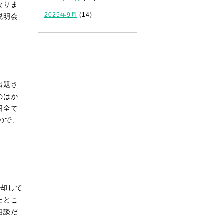
なりま
2025年9月
(14)
説明会
出題さ
のはか
囲全て
ので、
返却して
たとこ
相談だ