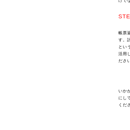
けで
ST
帳票
す。
とい
活用
ださ
いか
にし
くだ