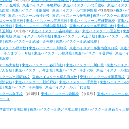
人形町校
<城北地区>
東進ハイスクール赤羽校
|
東進ハイスクール本郷三丁目校
|
東
クール金町校
|
東進ハイスクール亀戸校
|
東進ハイスクール北千住校
|
東進ハイスク
葛西校
|
東進ハイスクール船堀校
|
東進ハイスクール門前仲町校
<城西地区>
東進ハ
寺校
|
東進ハイスクール石神井校
|
東進ハイスクール巣鴨校
|
東進ハイスクール成増
スクール蒲田校
|
東進ハイスクール五反田校
|
東進ハイスクール三軒茶屋校
|
東進ハ
由が丘校
|
東進ハイスクール成城学園前駅校
|
東進ハイスクール千歳烏山校
|
東進ハ
子玉川校
<東京都下>
東進ハイスクール吉祥寺南口校
|
東進ハイスクール国立校
|
東
ル田無校
東進ハイスクール調布校
|
東進ハイスクール八王子校
|
東進ハイスクール東
校
|
東進ハイスクール武蔵小金井校
|
東進ハイスクール武蔵境校
|
イスクール厚木校
|
東進ハイスクール川崎校
|
東進ハイスクール湘南台東口校
|
東進
クールたまプラーザ校
|
東進ハイスクール鶴見校
|
東進ハイスクール登戸校
|
東進ハイ
横浜校
|
クール大宮校
|
東進ハイスクール春日部校
|
東進ハイスクール川口校
|
東進ハイスク
げん台校
|
東進ハイスクール草加校
|
東進ハイスクール所沢校
|
東進ハイスクール南
スクール市川駅前校
|
東進ハイスクール稲毛海岸校
|
東進ハイスクール海浜幕張校
|
新浦安校
|
東進ハイスクール新松戸校
|
東進ハイスクール千葉校
|
東進ハイスクール
校
|
東進ハイスクール南柏校
|
東進ハイスクール八千代台校
スクール取手校
【静岡県】
東進ハイスクール静岡校
【奈良県】
東進ハイスクール奈
コース
学部吉祥寺南口校
|
東進ハイスクール勝どき駅上校
|
東進ハイスクール新百合ヶ丘校