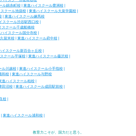
進ハイスクール茗荷谷校
ール錦糸町校
|
東進ハイスクール豊洲校
|
イスクール池袋校
|
東進ハイスクール大泉学園校
|
校
|
東進ハイスクール練馬校
イスクール渋谷駅西口校
|
イスクール千歳船橋校
進ハイスクール国分寺校
|
久留米校
|
東進ハイスクール府中校
|
ハイスクール新百合ヶ丘校
|
スクール平塚校
|
東進ハイスクール藤沢校
|
ール川越校
|
東進ハイスクール小手指校
|
浦和校
|
東進ハイスクール与野校
東進ハイスクール柏校
|
津田沼校
|
東進ハイスクール成田駅前校
|
良校
|
|
東進ハイスクール浦和校
|
教育力こそが、国力だと思う。