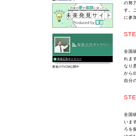
の努
す。
に参
ST
全国
れま
東進広告ギャラリー
なり
東進のTVCM公開中
から
自分
ST
全国
いま
ろを