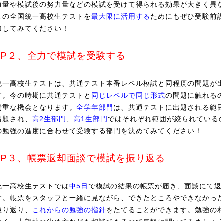
力量や模試後の努力量などの模試を受けて得られる効果が大きく異
この全国統一高校生テストを
最大限に活用する
ためにもぜひ受験前
加してみてください！
EP２、全力で模試を受験する
統一高校生テストは、共通テスト本番レベル模試と同程度の問題が
す。今の時期に共通テストと
同じレベルで同じ形式
の問題に触れる
貴重な機会となります。
全学年部門
は、共通テストに出題される範
出題され、
高2生部門
、
高1生部門
ではそれぞれ範囲が絞られている
の勉強の進度に合わせて受験する部門を決めてみてください！
EP３、帳票返却面談で模試を振り返る
統一高校生テストでは
中5日
で模試の結果の帳票が届き、面談にて
す。帳票をスタッフと一緒に見ながら、できたところやできなかっ
振り返り、
これからの勉強の指針
をたてることができます。勉強の