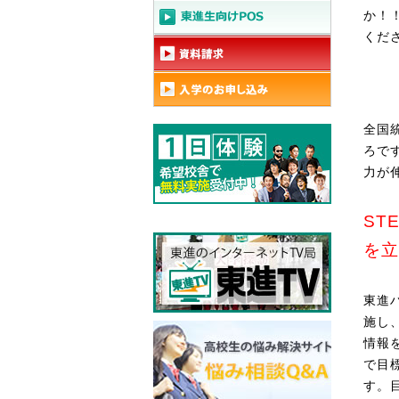
か！
くだ
全国
ろで
力が
ST
を立
東進
施し
情報
で目
す。