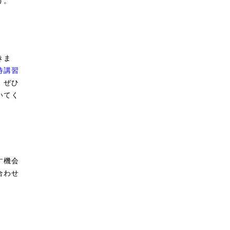
う。
きま
待講習
、ぜひ
いてく
す機会
合わせ