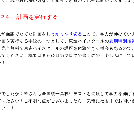
なく、志望校の決め方なども相談できるので気軽に聞いてみましょ
EP４、計画を実行する
返却面談でたてた計画を
しっかりやり切る
ことで、学力が伸びてい
計画を実行する手段の一つとして、東進ハイスクールの
夏期特別招
う完全無料で東進ハイスクールの講座を体験できる機会もあるので
してください。概要はまた後日のブログで書くので、楽しみにして
い！！
がでしたか？皆さんも全国統一高校生テストを受験して学力を伸ば
てください！ご不明な点がございましたら、気軽に校舎までお問い
さい！！