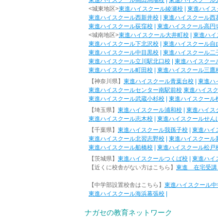
東進ハイスクール高田馬場校
|
東進ハイスクール
<城東地区>
東進ハイスクール綾瀬校
|
東進ハイス
東進ハイスクール西新井校
|
東進ハイスクール西
東進ハイスクール荻窪校
|
東進ハイスクール高円
<城南地区>
東進ハイスクール大井町校
|
東進ハイ
東進ハイスクール下北沢校
|
東進ハイスクール自
東進ハイスクール中目黒校
|
東進ハイスクール二
東進ハイスクール立川駅北口校
|
東進ハイスクー
東進ハイスクール町田校
|
東進ハイスクール三鷹
【神奈川県】
東進ハイスクール青葉台校
|
東進ハ
東進ハイスクールセンター南駅前校
東進ハイス
東進ハイスクール武蔵小杉校
|
東進ハイスクール
【埼玉県】
東進ハイスクール浦和校
|
東進ハイス
東進ハイスクール志木校
|
東進ハイスクールせん
【千葉県】
東進ハイスクール我孫子校
|
東進ハイ
東進ハイスクール北習志野校
|
東進ハイスクール
東進ハイスクール船橋校
|
東進ハイスクール松戸
【茨城県】
東進ハイスクールつくば校
|
東進ハイ
【近くに校舎がない方はこちら】
東進 在宅受講
【中学部設置校舎はこちら】
東進ハイスクール中
東進ハイスクール海浜幕張校
|
ナガセの教育ネットワーク