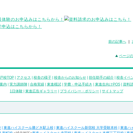
前の記事へ
|
ページ
戸校TOP
|
アクセス
|
校舎の様子
|
校舎からのお知らせ
|
担任助手の紹介
|
校舎イベ
案内
|
実力講師陣
|
合格実績
|
東進模試
|
学費・申込手続き
|
東進生向けPOS
|
資料
1日体験
|
東進広告ギャラリー
|
プライバシー・ポリシー
|
サイトマップ
校
|
東進ハイスクール勝どき駅上校
|
東進ハイスクール新宿校 大学受験本科
|
東進ハ