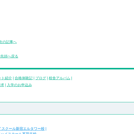
次の記事へ
の先頭へ戻る
ント紹介
|
合格体験記
|
ブログ
|
校舎アルバム
|
請求
|
入学のお申込み
イスクール新宿エルタワー校
|