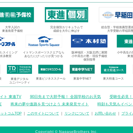
大学入試の
完全個別カリキュラムで
総合型・学校推薦型選
東進衛星予備校
成績を大巾に伸ばす
大学受験の早稲田
たスイミング
イトマンスポーツスクエアなら
阪神地区・大阪北摂に展開
小中高生の
水泳教室
あなたにぴったりが見つかる
小中高生の塾・現役予備校
東
個別指導
校
東進ビジネススクール
東進中学NET
東大特進コース
東進デジタル
ユニバーシティ
ト 東進TV
90日先まで大胆予報！ 全国学校のお天気
受験生必見！
言
将来の夢や進路を見つけよう 未来発見サイト
時刻も天気もイベン
ットコムTOP
｜
このサイトについて
｜
リンクについて
｜
お問い合わせ
｜
プライ
Copyright © NagaseBrothers Inc.