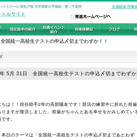
進ハイスクール 新松戸校 大学受験の予備校・塾｜千葉県
永瀬昭幸 理事
全国統一高校生テストの申込〆切までわずか！！
グ
26年 5月 31日 全国統一高校生テストの申込〆切までわず
にちは！！担任助手2年の高部陽友です！部活の練習中に折れた前
ありますが復活しました。前歯がちゃんとある幸せをかみしめてい
頃です。
、本日のテーマは「全国統一高校生テストの申込〆切まであとわず