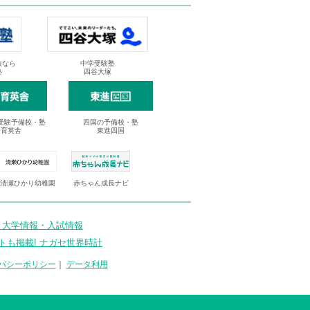
抜なら
中学受験塾
塾
四谷大塚
受験予備校・塾
四国の予備校・塾
進育英舎
東進四国
清瀬ひかり幼稚園
赤ちゃん成長ナビ
 大学情報・入試情報
トも掲載! ナガセ世界時計
バシーポリシー
｜
データ利用