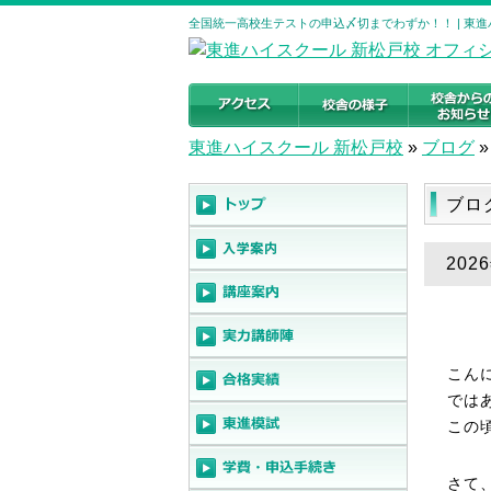
全国統一高校生テストの申込〆切までわずか！！ | 東
東進ハイスクール 新松戸校
»
ブログ
»
ブロ
20
こん
では
この
さて