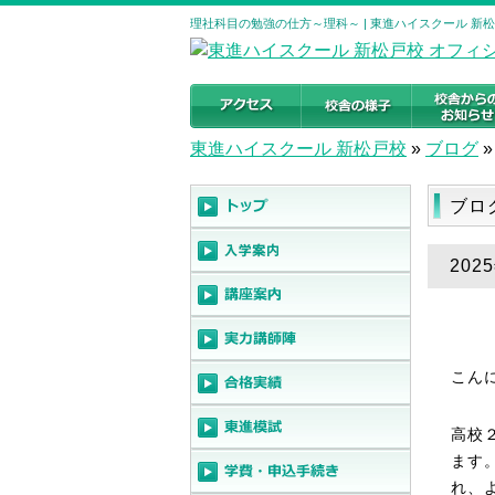
理社科目の勉強の仕方～理科～ | 東進ハイスクール 新
東進ハイスクール 新松戸校
»
ブログ
»
ブロ
20
こん
高校
ます
れ、