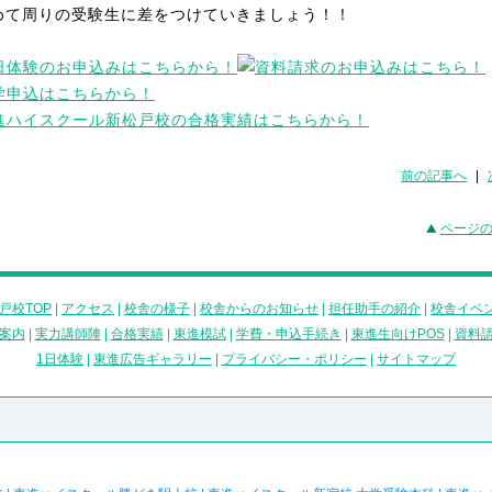
めて周りの受験生に差をつけていきましょう！！
前の記事へ
|
ページ
戸校TOP
|
アクセス
|
校舎の様子
|
校舎からのお知らせ
|
担任助手の紹介
|
校舎イベ
案内
|
実力講師陣
|
合格実績
|
東進模試
|
学費・申込手続き
|
東進生向けPOS
|
資料
1日体験
|
東進広告ギャラリー
|
プライバシー・ポリシー
|
サイトマップ