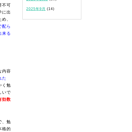
要不可
2025年9月
(14)
学に出
ため、
で配ら
出来る
な内容
れた
かく勉
しいで
有効数
で、勉
本格的