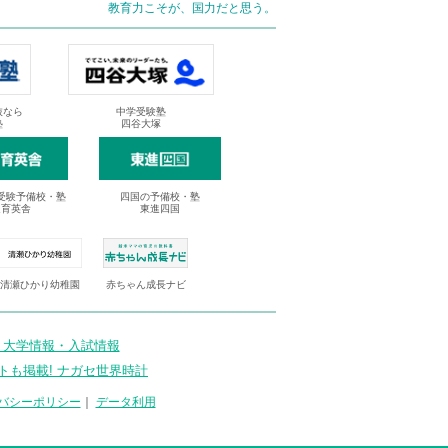
教育力こそが、国力だと思う。
抜なら
中学受験塾
塾
四谷大塚
受験予備校・塾
四国の予備校・塾
進育英舎
東進四国
清瀬ひかり幼稚園
赤ちゃん成長ナビ
 大学情報・入試情報
トも掲載! ナガセ世界時計
バシーポリシー
｜
データ利用