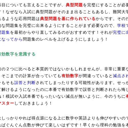
科目についても言えることですが、
典型問題
を完璧にすることが必
す！なぜなら入試に典型問題がそのまま出ることもあるし、難関大
れるような応用問題は
典型問題を基に作られている
からです。その
的な問題集を完璧に出来るようにすることがまず必要なので、
学校
問題集
を最初からやり直してみるのがおすすめです！それが
完璧に
になってから
問題集のレベルを上げるようにしましょう！
有効数字を意識する
前の２つに比べると本質的ではないかもしれませんが、非常に重要
。そこまでの計算が合っていても
有効数字
が間違っていると
減点さ
そもそも
誤答と判断
されてしまったりする可能性があります。せっ
て解けるようになったのに本番で有効数字で誤答と判断されたら悔
ね！模試や入試本番でもったいない減点が無いように、今のうちに
マスター
しておきましょう！
はしっかりやれば得点源になる上に数学や英語よりも伸びやすいの
ればぐんぐん点数が伸びて楽しいはずです！早くから理科の勉強を