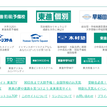
大学入試の
完全個別カリキュラムで
総合型・学校推薦型選
東進衛星予備校
成績を大巾に伸ばす
大学受験の早稲田
たスイミング
イトマンスポーツスクエアなら
阪神地区・大阪北摂に展開
小中高生の
水泳教室
あなたにぴったりが見つかる
小中高生の塾・現役予備校
東
個別指導
校
東進ビジネススクール
東進中学NET
東大特進コース
東進デジタル
ユニバーシティ
ト 東進TV
90日先まで大胆予報！ 全国学校のお天気
受験生必見！
言
将来の夢や進路を見つけよう 未来発見サイト
時刻も天気もイベン
ットコムTOP
｜
このサイトについて
｜
リンクについて
｜
お問い合わせ
｜
プライ