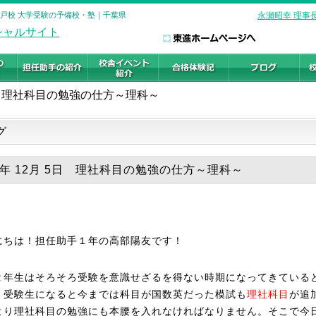
松戸校 大学受験の予備校・塾｜千葉県
永瀬昭幸 理事
理社科目の勉強の仕方～理科～
グ
25年 12月 5日 理社科目の勉強の仕方～理科～
にちは！担任助手１年の高部陽友です！
２年生はそろそろ受験を意識せざるを得ない時期になってきている
。受験生になると今までは科目が国数英だった模試も
理社科目
が追
より理社科目の勉強にも本腰を入れなければなりません。そこで今