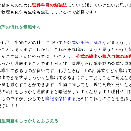
の皆さんのために
理科科目の勉強法
について話していきたいと思い
、物理も化学も生物も勉強しているので必見です！！
論理の流れを意識する
や化学、生物のどの科目についても
公式や用語、概念
など覚えなけ
いことはあります。しかし、これらを丸暗記しようと思うとかなり
。そこで皆さんにやってほしいことは、
公式の導出
や
概念自体の論
しっかり理解することです！例えば、物理ならば単振動の公式は運
ら導出できるものが多いです。化学ならばｐHの計算式などが導出
導出できる式はしっかりと導出できるようにしておくことで覚えな
い量を減らすことができます！生物に関しても、獲得免疫や発生な
理の流れをしっかり理解すると暗記がしやすくなります！理科科目
きものですが、少しでも
暗記を楽にする
ためにこれらのことを意識
ださい！！
典型問題をしっかりとおさえる