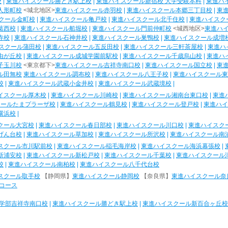
校
|
東進ハイスクール勝どき駅上校
|
東進ハイスクール新宿校 大学受験本科
|
東進ハ
人形町校
<城北地区>
東進ハイスクール赤羽校
|
東進ハイスクール本郷三丁目校
|
東
クール金町校
|
東進ハイスクール亀戸校
|
東進ハイスクール北千住校
|
東進ハイスク
葛西校
|
東進ハイスクール船堀校
|
東進ハイスクール門前仲町校
<城西地区>
東進ハ
寺校
|
東進ハイスクール石神井校
|
東進ハイスクール巣鴨校
|
東進ハイスクール成増
スクール蒲田校
|
東進ハイスクール五反田校
|
東進ハイスクール三軒茶屋校
|
東進ハ
由が丘校
|
東進ハイスクール成城学園前駅校
|
東進ハイスクール千歳烏山校
|
東進ハ
子玉川校
<東京都下>
東進ハイスクール吉祥寺南口校
|
東進ハイスクール国立校
|
東
ル田無校
東進ハイスクール調布校
|
東進ハイスクール八王子校
|
東進ハイスクール東
校
|
東進ハイスクール武蔵小金井校
|
東進ハイスクール武蔵境校
|
イスクール厚木校
|
東進ハイスクール川崎校
|
東進ハイスクール湘南台東口校
|
東進
クールたまプラーザ校
|
東進ハイスクール鶴見校
|
東進ハイスクール登戸校
|
東進ハイ
横浜校
|
クール大宮校
|
東進ハイスクール春日部校
|
東進ハイスクール川口校
|
東進ハイスク
げん台校
|
東進ハイスクール草加校
|
東進ハイスクール所沢校
|
東進ハイスクール南
スクール市川駅前校
|
東進ハイスクール稲毛海岸校
|
東進ハイスクール海浜幕張校
|
新浦安校
|
東進ハイスクール新松戸校
|
東進ハイスクール千葉校
|
東進ハイスクール
校
|
東進ハイスクール南柏校
|
東進ハイスクール八千代台校
スクール取手校
【静岡県】
東進ハイスクール静岡校
【奈良県】
東進ハイスクール奈
コース
学部吉祥寺南口校
|
東進ハイスクール勝どき駅上校
|
東進ハイスクール新百合ヶ丘校