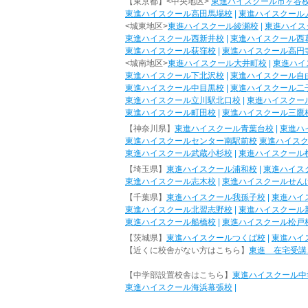
【東京都】<中央地区>
東進ハイスクール市ヶ谷
東進ハイスクール高田馬場校
|
東進ハイスクール
<城東地区>
東進ハイスクール綾瀬校
|
東進ハイス
東進ハイスクール西新井校
|
東進ハイスクール西
東進ハイスクール荻窪校
|
東進ハイスクール高円
<城南地区>
東進ハイスクール大井町校
|
東進ハイ
東進ハイスクール下北沢校
|
東進ハイスクール自
東進ハイスクール中目黒校
|
東進ハイスクール二
東進ハイスクール立川駅北口校
|
東進ハイスクー
東進ハイスクール町田校
|
東進ハイスクール三鷹
【神奈川県】
東進ハイスクール青葉台校
|
東進ハ
東進ハイスクールセンター南駅前校
東進ハイス
東進ハイスクール武蔵小杉校
|
東進ハイスクール
【埼玉県】
東進ハイスクール浦和校
|
東進ハイス
東進ハイスクール志木校
|
東進ハイスクールせん
【千葉県】
東進ハイスクール我孫子校
|
東進ハイ
東進ハイスクール北習志野校
|
東進ハイスクール
東進ハイスクール船橋校
|
東進ハイスクール松戸
【茨城県】
東進ハイスクールつくば校
|
東進ハイ
【近くに校舎がない方はこちら】
東進 在宅受講
【中学部設置校舎はこちら】
東進ハイスクール中
東進ハイスクール海浜幕張校
|