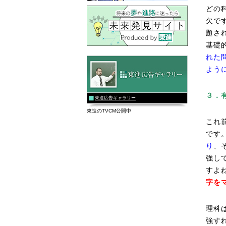
どの
欠で
題さ
基礎
れた
よう
３．
東進広告ギャラリー
東進のTVCM公開中
これ
です
り
、
強し
すよ
字を
理科
強す