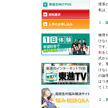
理系
私は
１．
物理
けな
です
れ
を
式か
す。
けな
の論
はつ
てく
２．