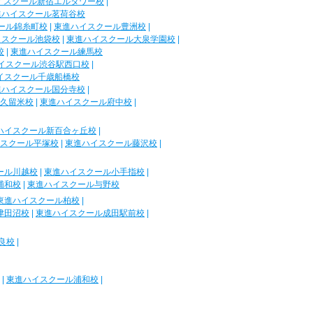
イスクール新宿エルタワー校
|
進ハイスクール茗荷谷校
ール錦糸町校
|
東進ハイスクール豊洲校
|
イスクール池袋校
|
東進ハイスクール大泉学園校
|
校
|
東進ハイスクール練馬校
イスクール渋谷駅西口校
|
イスクール千歳船橋校
進ハイスクール国分寺校
|
久留米校
|
東進ハイスクール府中校
|
ハイスクール新百合ヶ丘校
|
スクール平塚校
|
東進ハイスクール藤沢校
|
ール川越校
|
東進ハイスクール小手指校
|
浦和校
|
東進ハイスクール与野校
東進ハイスクール柏校
|
津田沼校
|
東進ハイスクール成田駅前校
|
良校
|
|
東進ハイスクール浦和校
|