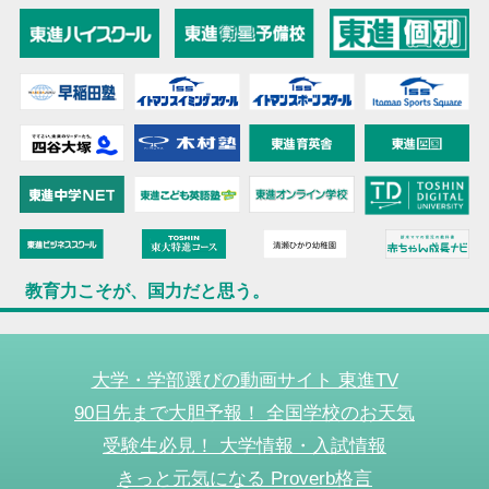
教育力こそが、国力だと思う。
大学・学部選びの動画サイト 東進TV
90日先まで大胆予報！ 全国学校のお天気
受験生必見！ 大学情報・入試情報
きっと元気になる Proverb格言